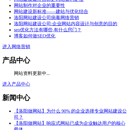
网站制作对企业的重要性
网站建设新标准——建站与优化结合
洛阳网站建设公司病毒网络营销
洛阳网站建设公司:企业网站内容设计与创意的目的
seo优化方法有哪些,有什么窍门？
博客如何做SEO优化
进入网络营销
产品中心
网站资料更新中...
进入产品中心
新闻中心
【洛阳做网站】为什么 90% 的企业选择专业网站建设公
司？
【洛阳做网站】响应式网站已成为企业触达用户的核心
载体