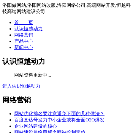
洛阳做网站,洛阳网站改版,洛阳网络公司,高端网站开发,恒越科
技高端网站建设公司
首 页
认识恒越动力
网络营销
产品中心
新闻中心
认识恒越动力
网站资料更新中...
进入认识恒越动力
网络营销
网站优化排名要注意避免下面的几种做法？
百度直达号发力中小企业或将全面O2O爆发
企业网站建设的核心
网站建设最终目标之网站盈利定位