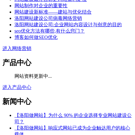
网站制作对企业的重要性
网站建设新标准——建站与优化结合
洛阳网站建设公司病毒网络营销
洛阳网站建设公司:企业网站内容设计与创意的目的
seo优化方法有哪些,有什么窍门？
博客如何做SEO优化
进入网络营销
产品中心
网站资料更新中...
进入产品中心
新闻中心
【洛阳做网站】为什么 90% 的企业选择专业网站建设公
司？
【洛阳做网站】响应式网站已成为企业触达用户的核心
载体