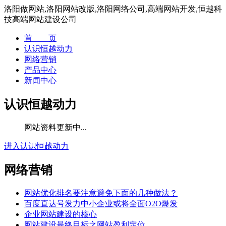
洛阳做网站,洛阳网站改版,洛阳网络公司,高端网站开发,恒越科
技高端网站建设公司
首 页
认识恒越动力
网络营销
产品中心
新闻中心
认识恒越动力
网站资料更新中...
进入认识恒越动力
网络营销
网站优化排名要注意避免下面的几种做法？
百度直达号发力中小企业或将全面O2O爆发
企业网站建设的核心
网站建设最终目标之网站盈利定位