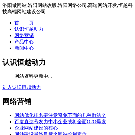
洛阳做网站,洛阳网站改版,洛阳网络公司,高端网站开发,恒越科
技高端网站建设公司
首 页
认识恒越动力
网络营销
产品中心
新闻中心
认识恒越动力
网站资料更新中...
进入认识恒越动力
网络营销
网站优化排名要注意避免下面的几种做法？
百度直达号发力中小企业或将全面O2O爆发
企业网站建设的核心
网站建设最终目标之网站盈利定位