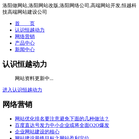
洛阳做网站,洛阳网站改版,洛阳网络公司,高端网站开发,恒越科
技高端网站建设公司
首 页
认识恒越动力
网络营销
产品中心
新闻中心
认识恒越动力
网站资料更新中...
进入认识恒越动力
网络营销
网站优化排名要注意避免下面的几种做法？
百度直达号发力中小企业或将全面O2O爆发
企业网站建设的核心
网站建设最终目标之网站盈利定位