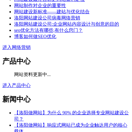
网站制作对企业的重要性
网站建设新标准——建站与优化结合
洛阳网站建设公司病毒网络营销
洛阳网站建设公司:企业网站内容设计与创意的目的
seo优化方法有哪些,有什么窍门？
博客如何做SEO优化
进入网络营销
产品中心
网站资料更新中...
进入产品中心
新闻中心
【洛阳做网站】为什么 90% 的企业选择专业网站建设公
司？
【洛阳做网站】响应式网站已成为企业触达用户的核心
载体