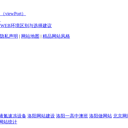
ewPort）
！
板WEB环境区别与选择建议
隐私声明
|
网站地图
|
精品网站风格
液氮速冻设备
洛阳网站建设
洛阳一高中澳班
洛阳做网站
北京网
网站统计