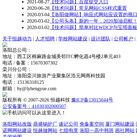
2021-08-27
【技术问题】百度提交入口
2020-06-28
【技术问题】常见网站CSS样式重置
2020-03-04
【洛阳做网站】响应式网站应设置的视口（vi
2020-03-02
【公司头条】新的一年，2020加油启航
2020-03-02
【技术问题】简单对比WDCP与宝塔面
关于恒越动力
|
人才招聘
|
学校网站建设
|
设计团队
|
公司帐户
|
洛阳总公司：
地址：西工区棉麻路金城美邻ITC孵化器4号楼2单元403
电话 / 备案：15670307302
栾川分公司：
地址：洛阳栾川旅游产业聚集区浩元网商科技园
电话：15136318125
邮箱：hy@lyhengyue.com
版权所有 © 2007-2026 恒越科技
豫ICP备13015044号
公安备案号：41030302000507
洛阳网站改版
鼎盛锅炉厂
速记公司
免备案空间
厦门网站建设
诺网网站建设
恒越做网站
七煌电竟
洛阳一高中韩班
画社网站
关闭地图