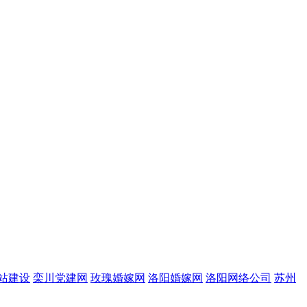
站建设
栾川党建网
玫瑰婚嫁网
洛阳婚嫁网
洛阳网络公司
苏州