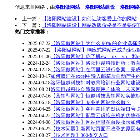
信息来自网络，由
洛阳做网站
、
洛阳网站建设
、
洛阳网络
上一篇：
【洛阳网站建设】如何让访客爱上你的网站
下一篇：
【洛阳网站建设】网站改版价格是不是要便宜一
热门文章推荐：
2025-07-22
【洛阳做网站】为什么 90% 的企业选
2025-07-22
【洛阳做网站】响应式网站已成为企业
2025-01-06
【洛阳做网站】你了解vw、px、vh、和r
2024-12-24
【洛阳做网站】洛阳恒越科技剖析：教
2024-12-18
【洛阳做网站】在阿里云进行备案，完
2024-10-17
如何取消在excel中输入邮箱后自动产生
2024-09-18
洛阳恒越科技针对教育培训行业网站建
2024-08-21
洛阳恒越科技创造深度用户体验，未来
2024-07-16
【营销型网站】恒越科技营销网站实施
2024-06-18
【洛阳做网站】专业的网站怎么做？
2024-04-25
【洛阳做网站】各种常用的默认端口号 
2024-04-22
【洛阳做网站】配置云虚拟主机的伪静
2024-04-08
【洛阳做网站】网站信息在百度收录如
2023-06-25
【技术问题】新网站页面不收录的原因
2021-08-27
【技术问题】360提交入口