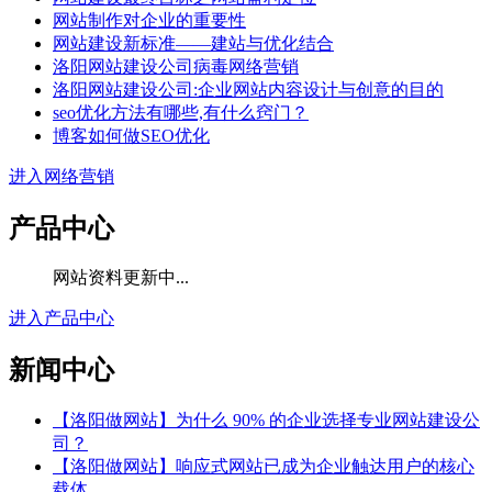
网站制作对企业的重要性
网站建设新标准——建站与优化结合
洛阳网站建设公司病毒网络营销
洛阳网站建设公司:企业网站内容设计与创意的目的
seo优化方法有哪些,有什么窍门？
博客如何做SEO优化
进入网络营销
产品中心
网站资料更新中...
进入产品中心
新闻中心
【洛阳做网站】为什么 90% 的企业选择专业网站建设公
司？
【洛阳做网站】响应式网站已成为企业触达用户的核心
载体