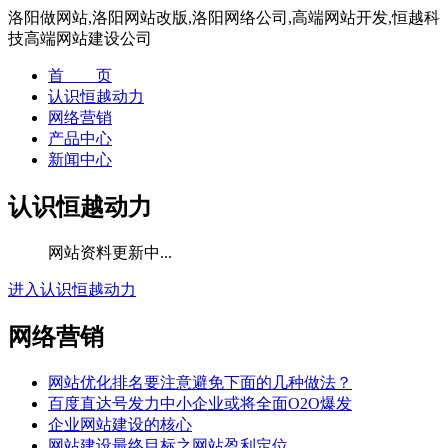
洛阳做网站,洛阳网站改版,洛阳网络公司,高端网站开发,恒越科
技高端网站建设公司
首 页
认识恒越动力
网络营销
产品中心
新闻中心
认识恒越动力
网站资料更新中...
进入认识恒越动力
网络营销
网站优化排名要注意避免下面的几种做法？
百度直达号发力中小企业或将全面O2O爆发
企业网站建设的核心
网站建设最终目标之网站盈利定位