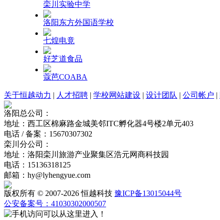
栾川实验中学
洛阳东方外国语学校
七煌电竟
好芝道食品
蔻芭COABA
关于恒越动力
|
人才招聘
|
学校网站建设
|
设计团队
|
公司帐户
|
洛阳总公司：
地址：西工区棉麻路金城美邻ITC孵化器4号楼2单元403
电话 / 备案：15670307302
栾川分公司：
地址：洛阳栾川旅游产业聚集区浩元网商科技园
电话：15136318125
邮箱：hy@lyhengyue.com
版权所有 © 2007-2026 恒越科技
豫ICP备13015044号
公安备案号：41030302000507